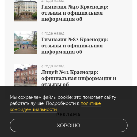
4 года назад
Гимназия №40 Краснодар:
отзывы и официальная
информация об
общеобразовательном учреждении
4 года назад
Гимназия №82 Краснодар:
отзывы и официальная
информация об
общеобразовательном учреждении
4 года назад
Лицей №12 Краснодар:
официальная информация и
отзывы об
общеобразовательном учреждении
Мы cохраняем файлы cookie: это помогает сайту
работать лучше. Подробности в
политике
конфиденциальности
.
РЕКЛАМА
ХОРОШО