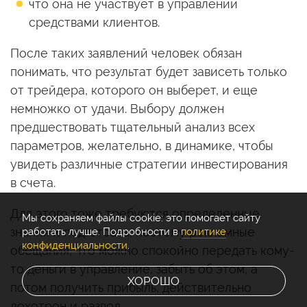
что она не участвует в управлении
средствами клиентов.
После таких заявлений человек обязан
понимать, что результат будет зависеть только
от трейдера, которого он выберет, и еще
немножко от удачи. Выбору должен
предшествовать тщательный анализ всех
параметров, желательно, в динамике, чтобы
увидеть различные стратегии инвестирования
в счета.
Для этого тоже требуются определенные
Мы cохраняем файлы cookie: это помогает сайту
знания и подготовка, поэтому рекламные
работать лучше. Подробности в
политике
конфиденциальности
.
обещания, что можно спокойно передать кому-
то деньги в управление, забыть об этом, а
ХОРОШО
потом получить прибыль, действительно
лохотрон и развод.