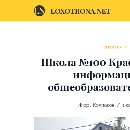
LOXOTRONA.NET
ГЛАВНАЯ
Школа №100 Кра
информаци
общеобразоват
Игорь Колпаков
1
к