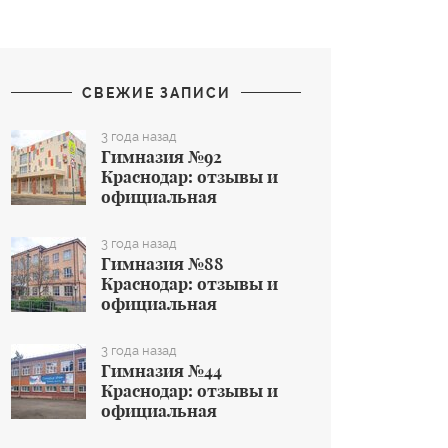
СВЕЖИЕ ЗАПИСИ
3 года назад
Гимназия №92
Краснодар: отзывы и
официальная
информация об
общеобразовательном
3 года назад
учреждении
Гимназия №88
Краснодар: отзывы и
официальная
информация об
общеобразовательном
3 года назад
учреждении
Гимназия №44
Краснодар: отзывы и
официальная
информация об