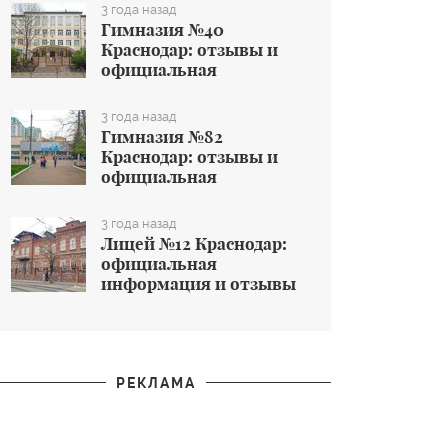
общеобразовательном
3 года назад
учреждении
Гимназия №40
Краснодар: отзывы и
официальная
информация об
общеобразовательном
3 года назад
учреждении
Гимназия №82
Краснодар: отзывы и
официальная
информация об
общеобразовательном
3 года назад
учреждении
Лицей №12 Краснодар:
официальная
информация и отзывы
об общеобразовательном
учреждении
РЕКЛАМА