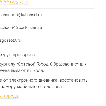
8 (861) 275-73-77
school100@kubannet.ru
school100.centerstart.ru
sgo.rso23.ru
берут, проверено.
журналу “Сетевой Город. Образование” для
енка выдают в школе.
е от электронного дневника, восстановить
о номеру мобильного телефона.
те города
.