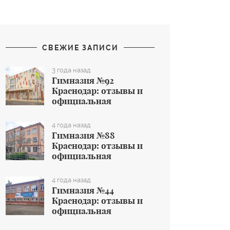
СВЕЖИЕ ЗАПИСИ
3 года назад
Гимназия №92
Краснодар: отзывы и
официальная
информация об
общеобразовательном
4 года назад
учреждении
Гимназия №88
Краснодар: отзывы и
официальная
информация об
общеобразовательном
4 года назад
учреждении
Гимназия №44
Краснодар: отзывы и
официальная
информация об