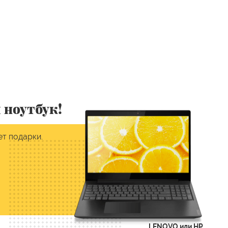
 ноутбук!
ет подарки.
LENOVO или HP