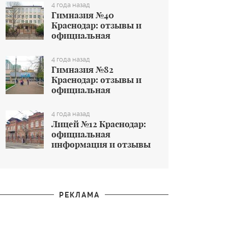
общеобразовательном
4 года назад
учреждении
Гимназия №40
Краснодар: отзывы и
официальная
информация об
общеобразовательном
4 года назад
учреждении
Гимназия №82
Краснодар: отзывы и
официальная
информация об
общеобразовательном
4 года назад
учреждении
Лицей №12 Краснодар:
официальная
информация и отзывы
об общеобразовательном
учреждении
РЕКЛАМА