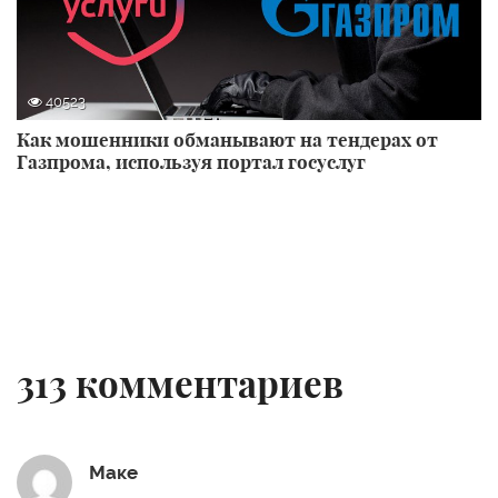
40523
Как мошенники обманывают на тендерах от
Газпрома, используя портал госуслуг
313
комментариев
Маке