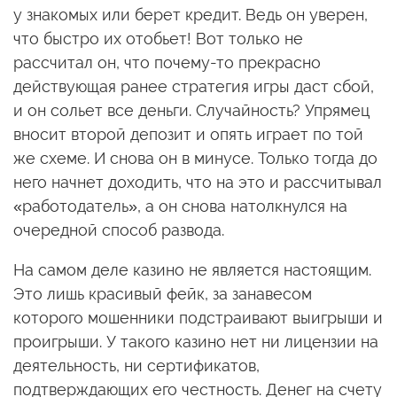
у знакомых или берет кредит. Ведь он уверен,
что быстро их отобьет! Вот только не
рассчитал он, что почему-то прекрасно
действующая ранее стратегия игры даст сбой,
и он сольет все деньги. Случайность? Упрямец
вносит второй депозит и опять играет по той
же схеме. И снова он в минусе. Только тогда до
него начнет доходить, что на это и рассчитывал
«работодатель», а он снова натолкнулся на
очередной способ развода.
На самом деле казино не является настоящим.
Это лишь красивый фейк, за занавесом
которого мошенники подстраивают выигрыши и
проигрыши. У такого казино нет ни лицензии на
деятельность, ни сертификатов,
подтверждающих его честность. Денег на счету