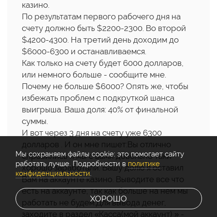
казино.
По результатам первого рабочего дня на
счету должно быть $2200-2300. Во второй
$4200-4300. На третий день доходим до
$6000-6300 и останавливаемся.
Как только на счету будет 6000 долларов,
или немного больше - сообщите мне.
Почему не больше $6000? Опять же, чтобы
избежать проблем с подкруткой шанса
выигрыша. Ваша доля: 40% от финальной
суммы.
И вот через 3 дня на счету уже 6300
долларов . И он мне пишет:Вы отлично
Мы cохраняем файлы cookie: это помогает сайту
справились и мы с вами довольно таки
работать лучше. Подробности в
политике
хорошо заработали. Вашу долю я оставил
конфиденциальности
.
Вам на аккаунте казино. Выводите все что
есть на аккаунте, так как больше на нем мы
ХОРОШО
работать не будем.Для вывода денег,
заходите в раздел «Касса(мой аккаунт) » -