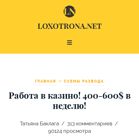
LOXOTRONA.NET
ГЛАВНАЯ
СХЕМЫ РАЗВОДА
Работа в казино! 400-600$ в
неделю!
Татьяна Баклага
313
комментариев
90124 просмотра