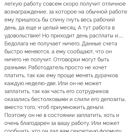
легкую работу совсем скоро получит отличное
вознаграждение, за которое на обычной работе
ему пришлось бы спину гнуть весь рабочий
день, да еще и целый месяц. А тут работа в
удовольствие! Но приходит день расплаты и…
Бедолага не получает ничего. Данные счета
быстро меняются, а ему сообщают, что он
ничего не получит. Отговорки могут быть
разными. Работодатель просто не хочет
платить, так как ему проще менять дурачков
каждую неделю-две. Или он не может
заплатить, так как часть его сотрудников
оказались бестолковыми и слили его депозиты,
вместо того, чтоб приумножить деньги.
Поэтому он не в состоянии заплатить, хоть и
очень благодарен за вашу работу. Или может
сообщить, что он дал вам секретную формулу