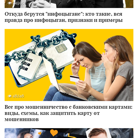
44906
Откуда берутся "инфоцыгане": кто такие, вся
правда про инфоцыган, признаки и примеры
48246
Все про мошенничество с банковскими картами:
виды, схемы, как защитить карту от
мошенников