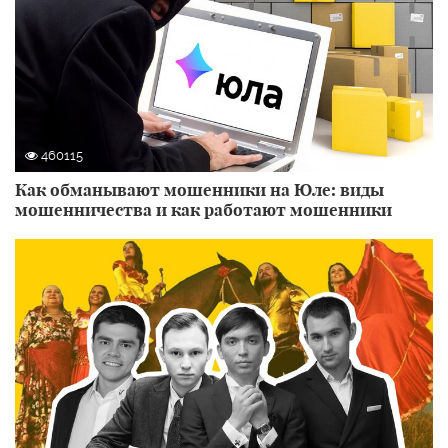
460115
Как обманывают мошенники на Юле: виды
мошенничества и как работают мошенники