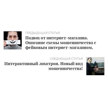
Подвох от интернет-магазина.
Описание схемы мошенничества с
фейковым интернет-магазином,
который не высылает заказы!
Интерактивный лохотрон. Новый вид
мошенничества!