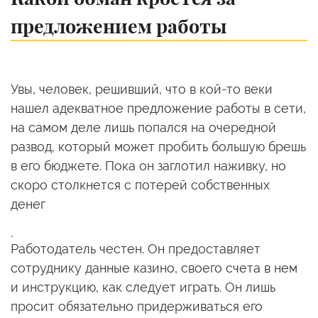
предложением работы
Увы, человек, решивший, что в кой-то веки
нашел адекватное предложение работы в сети,
на самом деле лишь попался на очередной
развод, который может пробить большую брешь
в его бюджете. Пока он заглотил наживку, но
скоро столкнется с потерей собственных
денег
.
Работодатель честен. Он предоставляет
сотруднику данные казино, своего счета в нем
и инструкцию, как следует играть. Он лишь
просит обязательно придерживаться его