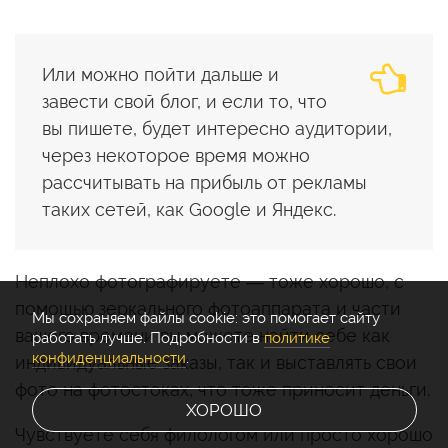
Или можно пойти дальше и
завести свой блог, и если то, что
вы пишете, будет интересно аудитории,
через некоторое время можно
рассчитывать на прибыль от рекламы
таких сетей, как Google и Яндекс.
Неплохо фотографируете — тоже хорошо, с
помощью зеркального фотоаппарата и части
Мы cохраняем файлы cookie: это помогает сайту
вашего времени вы можете найти себе как
работать лучше. Подробности в
политике
конфиденциальности
.
индивидуальные заказы, так и выставлять свои
фото на фотостоках, что тоже приносит деньги.
ХОРОШО
Чувствуете себя филологом или просто хорошо