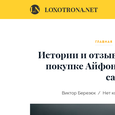
LOXOTRONA.NET
ГЛАВНАЯ
Истории и отзыв
покупке Айфо
с
Виктор Березюк
Нет к