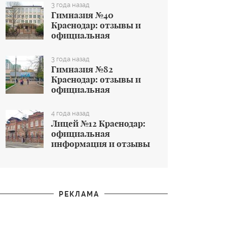
общеобразовательном
3 года назад
учреждении
Гимназия №40
Краснодар: отзывы и
официальная
информация об
общеобразовательном
3 года назад
учреждении
Гимназия №82
Краснодар: отзывы и
официальная
информация об
общеобразовательном
4 года назад
учреждении
Лицей №12 Краснодар:
официальная
информация и отзывы
об общеобразовательном
учреждении
РЕКЛАМА