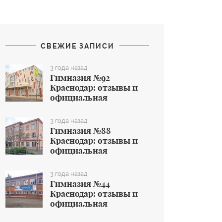
СВЕЖИЕ ЗАПИСИ
3 года назад
Гимназия №92
Краснодар: отзывы и
официальная
информация об
общеобразовательном
3 года назад
учреждении
Гимназия №88
Краснодар: отзывы и
официальная
информация об
общеобразовательном
3 года назад
учреждении
Гимназия №44
Краснодар: отзывы и
официальная
информация об