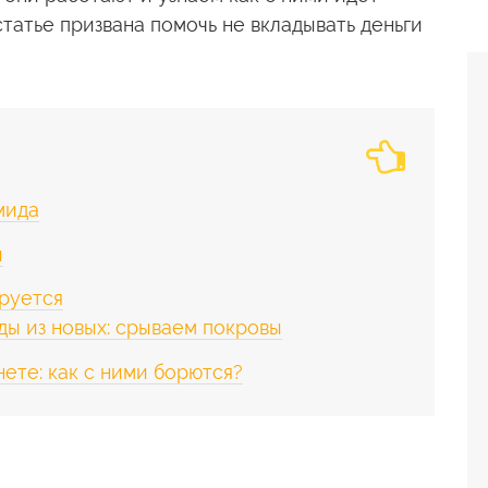
статье призвана помочь не вкладывать деньги
мида
и
ируется
ы из новых: срываем покровы
ете: как с ними борются?