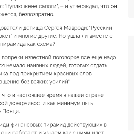
 "Куплю жене сапоги", – и утверждал, что он
ажется, безвозвратно.
ователи детища Сергея Мавроди: "Русский
аркет" и многие другие. Но ушла ли вместе с
 пирамида как схема?
го вопреки известной поговорке все еще надо
тся немало наивных людей, готовых отдать
лика под прикрытием красивых слов
гащение без всяких усилий".
, что в настоящее время в нашей стране
кой доверчивости как минимум пять
е Понци.
виды финансовых пирамид действующих в
 они работают и узнаем как с ними идет