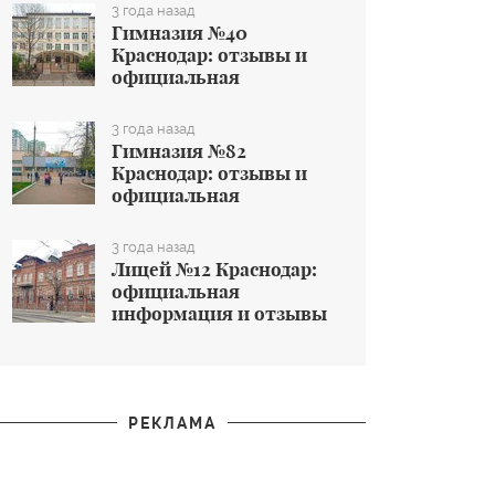
общеобразовательном
3 года назад
учреждении
Гимназия №40
Краснодар: отзывы и
официальная
информация об
общеобразовательном
3 года назад
учреждении
Гимназия №82
Краснодар: отзывы и
официальная
информация об
общеобразовательном
3 года назад
учреждении
Лицей №12 Краснодар:
официальная
информация и отзывы
об общеобразовательном
учреждении
РЕКЛАМА