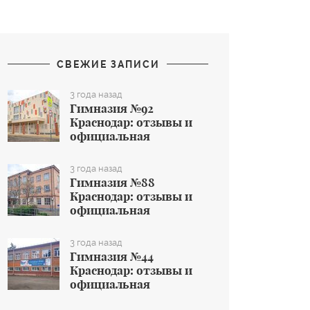
СВЕЖИЕ ЗАПИСИ
3 года назад
Гимназия №92
Краснодар: отзывы и
официальная
информация об
общеобразовательном
3 года назад
учреждении
Гимназия №88
Краснодар: отзывы и
официальная
информация об
общеобразовательном
3 года назад
учреждении
Гимназия №44
Краснодар: отзывы и
официальная
информация об