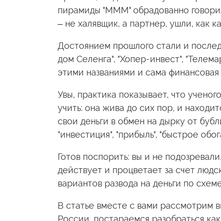
пирамиды "МММ" обрадованно говорил:
– не халявщик, а партнер, ушли, как к
Достоянием прошлого стали и послед
дом Селенга", "Хопер-инвест", "Телем
этими названиями и сама финансовая
Увы, практика показывает, что учено
учить: она жива до сих пор, и находи
свои деньги в обмен на дырку от буб
"инвестиция", "прибыль", "быстрое обо
Готов поспорить: вы и не подозревали
действует и процветает за счет людс
вариантов развода на деньги по схем
В статье вместе с вами рассмотрим 
России, постараемся разобраться как